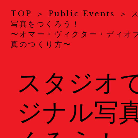
News
ニュース
TOP
Public Events
写真をつくろう！
About Us
KYOTOGRAPHI
〜オマー・ヴィクター・ディオ
真のつくり方〜
COVID-19 Measure
Exhibitions
展示情報
スタジオ
Ticket
チケット
ジナル写
Welcome to Kyoto
Map
地図