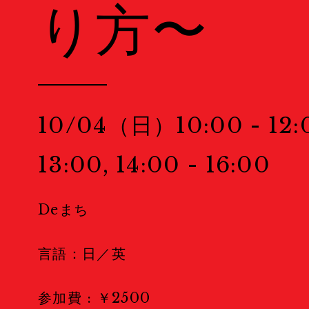
り方〜
Public Relations
Stories
特集記事
10/04（日）10:00 - 12:00
Donate
寄付について
13:00, 14:00 - 16:00
Sponsors & Partner
Deまち
Join Us!
スタッフ募集
言語：日／英
Press
プレス
参加費 : ￥2500