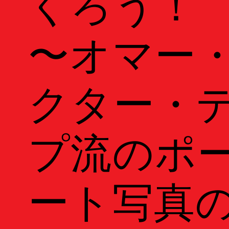
くろう！
Venues
会場一覧
〜オマー
Events
クター・
Calendar
カレンダー
Public Events
パブリック
プ流のポ
Masterclass
マスタークラ
ート写真
Education & Kids
教育
Portfolio Review
ポー