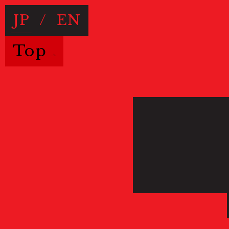
JP
/
EN
Top
Useful Information