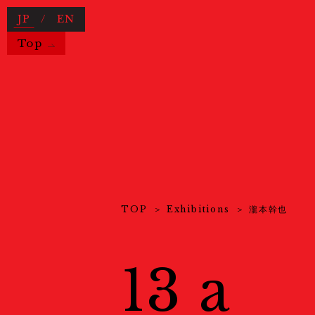
JP
/
EN
Top
Useful Information
TOP
Exhibitions
瀧本幹也
News
ニュース
About Us
KYOTOGRAPHIEとは
13 a
COVID-19 Measures
新型コロ
Exhibitions