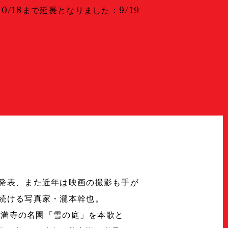
スタッフ募集
が10/18まで延長となりました：9/19
Press
プレス
Archive
アーカイブ
Contact
お問い合わせ
発表、また近年は映画の撮影も手が
続ける写真家・瀧本幹也。
は妙満寺の名園「雪の庭」を本歌と