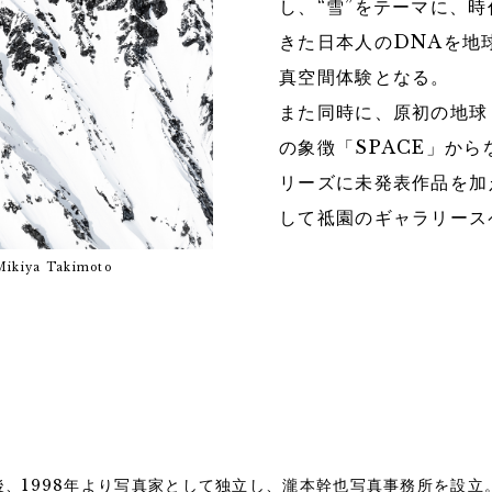
し、“雪”をテーマに、
きた日本人のDNAを地
真空間体験となる。
また同時に、原初の地球
の象徴「SPACE」から
リーズに未発表作品を加え、
して祗園のギャラリースペ
kiya Takimoto
の後、1998年より写真家として独立し、瀧本幹也写真事務所を設