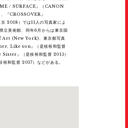
/ SURFACE』（CANON
18）、『CROSSOVER』
京 2018）では11人の写真家によ
長崎県立美術館、同年6月からは東京国
rt (New York)、東京都写真
r, Like son』（是枝裕和監督
 Mikiya Takimoto
SNOW MOUNTAIN #05 / LAND © 2
Sister』（是枝裕和監督 2015）
枝裕和監督 2017）などがある。