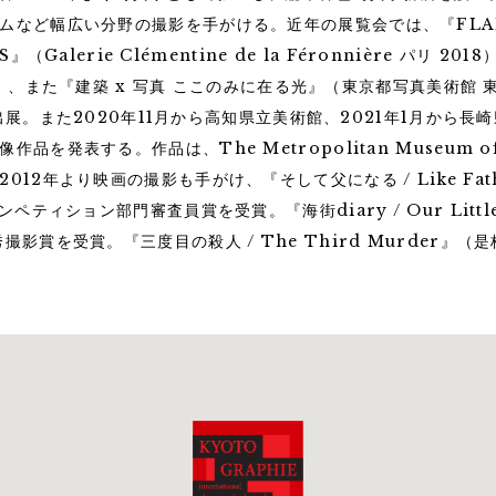
など幅広い分野の撮影を手がける。近年の展覧会では、『FLAME 
』（Galerie Clémentine de la Féronnière パリ 20
18）、また『建築 x 写真 ここのみに在る光』（東京都写真美術館 東
』を出展。また2020年11月から高知県立美術館、2021年1月から
発表する。作品は、The Metropolitan Museum of A
2年より映画の撮影も手がけ、『そして父になる / Like Fathe
SNOW MOUNTAIN #02 / LAND © 2020
ティション部門審査員賞を受賞。『海街diary / Our Little 
賞を受賞。『三度目の殺人 / The Third Murder』（是