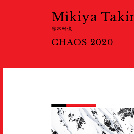
展示情報
Ticket
Mikiya Tak
チケット
Welcome to Kyoto
瀧本幹也
Map
CHAOS 2020
地図
Venues
会場一覧