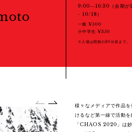
教育プログラム
9:00―16:30（会期
Portfolio Review
imoto
- 10/18）
ポートフォリオレビュー
一般 ¥500
小中学生 ¥350
※入場は閉館の30分前まで。
様々なメディアで作品を
けるなど第一線で活動を
「CHAOS 2020」