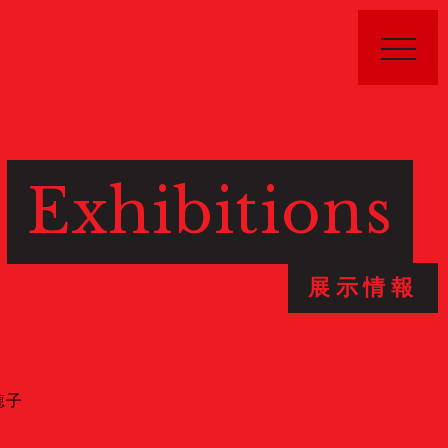
Exhibitions
Public Relations
展示情報
Stories
特集記事
Donate
寄付について
穂子
Sponsors & Partners
スポンサー
Join Us!