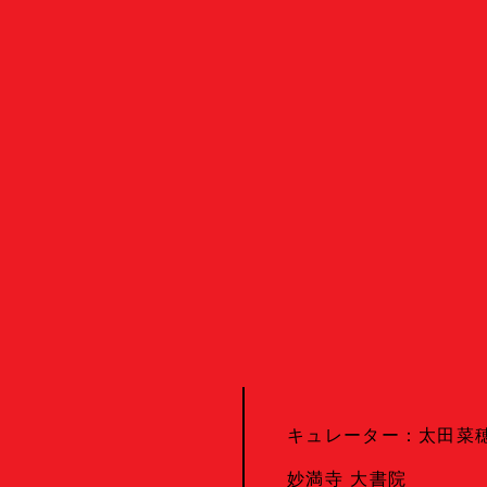
Events
Calendar
カレンダー
Public Events
パブリックイベント
キュレーター：太田菜
Masterclass
ナ対策
マスタークラス
妙満寺 大書院
Education & Kids