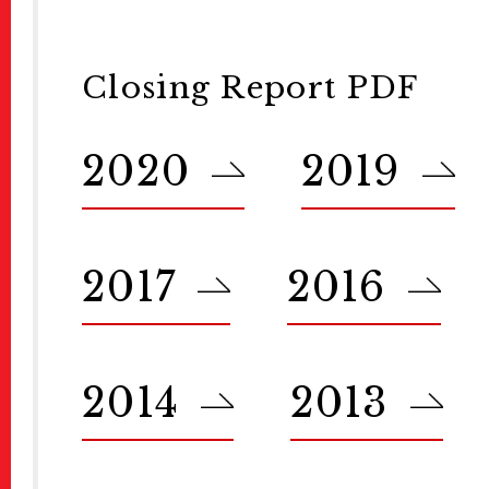
Venues
会場一覧
Closing Report PDF
Events
2020
2019
Calendar
カレンダー
Public Events
パブリック
2017
2016
Masterclass
マスタークラ
2014
2013
Education & Kids
教育
Portfolio Review
ポー