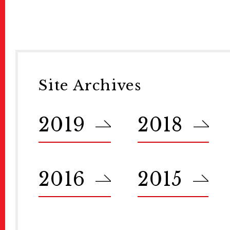
News
ニュース
About Us
KYOTOGRAPHI
COVID-19 Measure
Site Archives
Exhibitions
展示情報
2019
2018
Ticket
チケット
2016
2015
Welcome to Kyoto
Map
地図